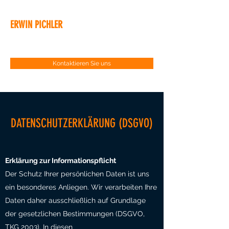
ERWIN PICHLER
Der KFZ Meisterbetrieb - Seit 1969
Kontaktieren Sie uns
DATENSCHUTZERKLÄRUNG (DSGVO)
Erklärung zur Informationspflicht
Der Schutz Ihrer persönlichen Daten ist uns
ein besonderes Anliegen. Wir verarbeiten Ihre
Daten daher ausschließlich auf Grundlage
der gesetzlichen Bestimmungen (DSGVO,
TKG 2003). In diesen