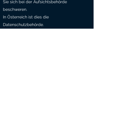
Sie sich bei der Aufsichtsbehörde
beschweren.
In Österreich ist dies die
Datenschutzbehörde.
WOFÜR WIR STEHEN
FACHLICHE TOP-BERATUNG UND
TRANSPARENTE PREISE